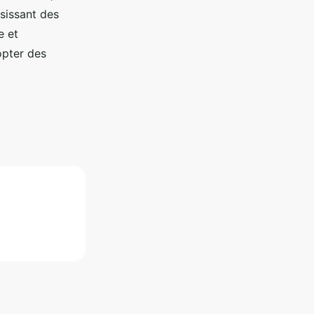
isissant des
e et
opter des