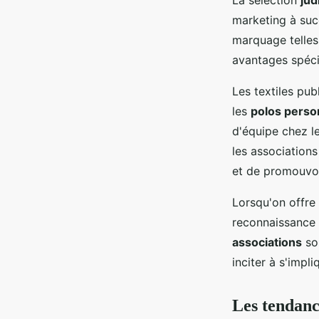
marketing à succ
marquage telles 
avantages spécif
Les textiles pub
les
polos perso
d'équipe chez le
les associations
et de promouvoi
Lorsqu'on offre 
reconnaissance 
associations
so
inciter à s'impl
Les tendance