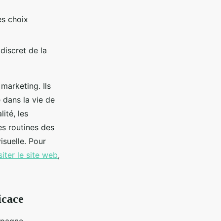
es choix
discret de la
marketing. Ils
 dans la vie de
ité, les
es routines des
isuelle. Pour
siter le site web
,
icace
mpagne