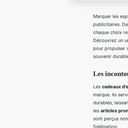
Marquer les espr
publicitaires. D
chaque choix ref
Découvrez un uni
pour propulser v
souvenir durabl
Les incontou
Les
cadeaux d'e
marque. Ils ser
durables, laissa
les
articles pr
sont perçus no
fidélisation.