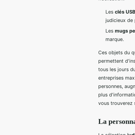
Les
clés US
judicieux de 
Les
mugs pe
marque.
Ces objets du qu
permettent d'ins
tous les jours d
entreprises max
personnes, augme
plus d'informati
vous trouverez 
La personnal
La sélection
jud