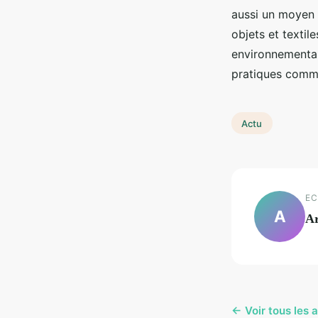
aussi un moyen p
objets et textil
environnemental
pratiques comme
Actu
EC
A
A
← Voir tous les a