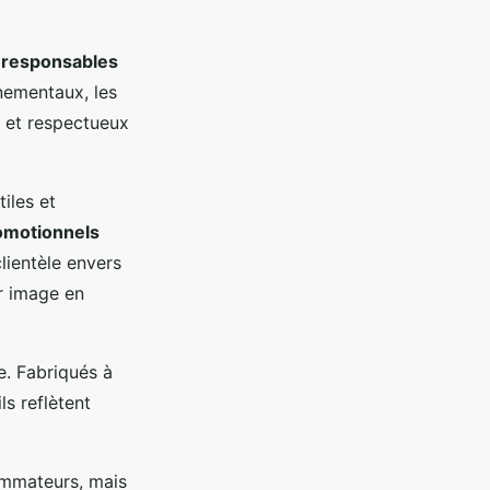
-responsables
nementaux, les
s et respectueux
tiles et
romotionnels
lientèle envers
ur image en
e. Fabriqués à
ls reflètent
ommateurs, mais