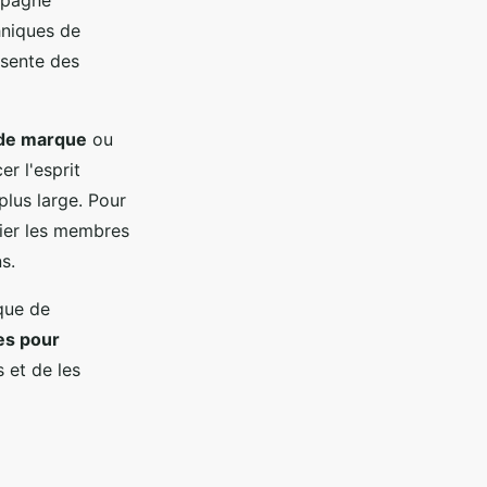
hniques de
ésente des
 de marque
ou
r l'esprit
plus large. Pour
fier les membres
s.
rque de
res pour
 et de les