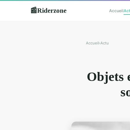
Riderzone
📰
Accueil
Ac
Accueil
›
Actu
Objets e
s