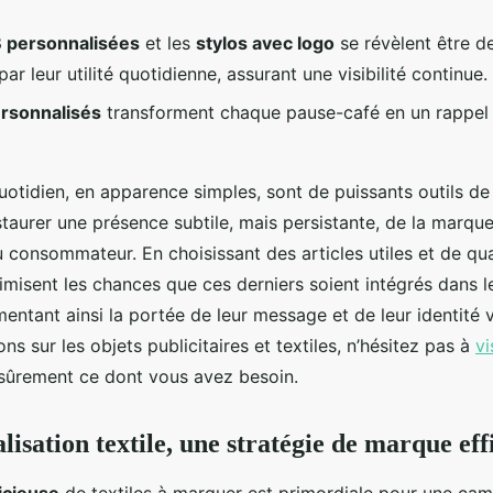
B personnalisées
et les
stylos avec logo
se révèlent être d
par leur utilité quotidienne, assurant une visibilité continue.
rsonnalisés
transforment chaque pause-café en un rappel 
otidien, en apparence simples, sont de puissants outils de 
taurer une présence subtile, mais persistante, de la marque
u consommateur. En choisissant des articles utiles et de qual
imisent les chances que ces derniers soient intégrés dans l
ntant ainsi la portée de leur message et de leur identité v
ons sur les objets publicitaires et textiles, n’hésitez pas à
vi
sûrement ce dont vous avez besoin.
isation textile, une stratégie de marque eff
icieuse
de textiles à marquer est primordiale pour une ca