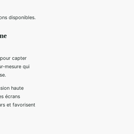
ons disponibles.
une
 pour capter
sur-mesure qui
se.
ssion haute
es écrans
rs et favorisent