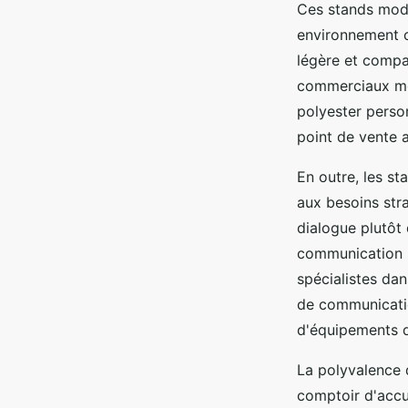
Ces stands modu
environnement c
légère et compact
commerciaux mob
polyester perso
point de vente a
En outre, les st
aux besoins stra
dialogue plutôt
communication lo
spécialistes dan
de communication
d'équipements d
La polyvalence 
comptoir d'accue