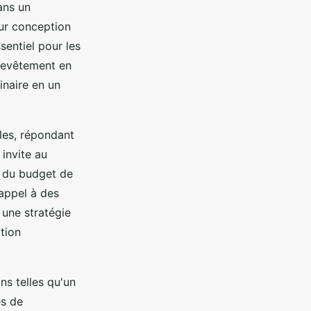
ns un
ur conception
ssentiel pour les
 revêtement en
inaire en un
lles, répondant
invite au
e du budget de
 appel à des
 une stratégie
tion
s telles qu'un
és de