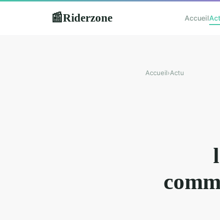
Riderzone
📰
Accueil
Ac
Accueil
›
Actu
commu