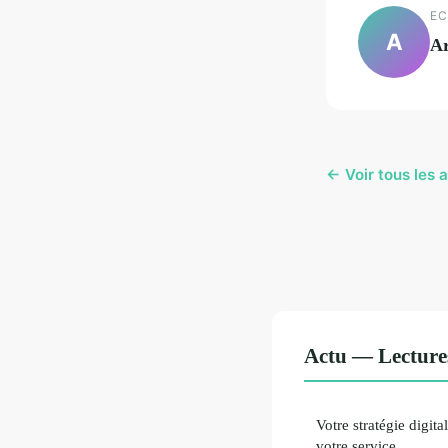
EC
A
A
← Voir tous les a
Actu — Lecture
Votre stratégie digit
votre service.