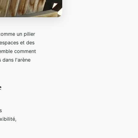
comme un pilier
 espaces et des
nsemble comment
s dans l'arène
e
s
ibilité,