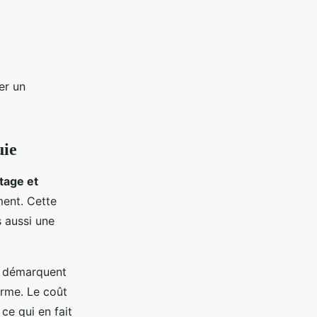
er un
uie
age et
ment. Cette
s aussi une
se démarquent
terme. Le coût
 ce qui en fait