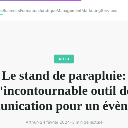
tu
Business
Formation
Juridique
Management
Marketing
Services
ACTU
Le stand de parapluie:
l'incontournable outil d
nication pour un évè
Arthur
•
24 février 2024
•
3 min de lecture