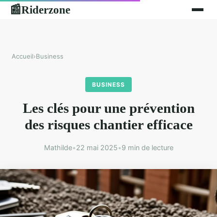
Riderzone
📰
Accueil
›
Business
BUSINESS
Les clés pour une prévention
des risques chantier efficace
Mathilde
•
22 mai 2025
•
9 min de lecture